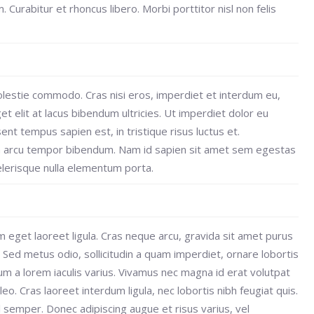
. Curabitur et rhoncus libero. Morbi porttitor nisl non felis
olestie commodo. Cras nisi eros, imperdiet et interdum eu,
et elit at lacus bibendum ultricies. Ut imperdiet dolor eu
nt tempus sapien est, in tristique risus luctus et.
in arcu tempor bibendum. Nam id sapien sit amet sem egestas
celerisque nulla elementum porta.
am eget laoreet ligula. Cras neque arcu, gravida sit amet purus
. Sed metus odio, sollicitudin a quam imperdiet, ornare lobortis
m a lorem iaculis varius. Vivamus nec magna id erat volutpat
eo. Cras laoreet interdum ligula, nec lobortis nibh feugiat quis.
l semper. Donec adipiscing augue et risus varius, vel