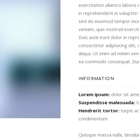
exercitation ullamco laboris
in reprehenderit in voluptte 
sed do eiusmod tempor incid
veniam, quis nostrud exercit
Duis aute irure dolor in rep
consectetur adipisicing elit
aliqua. Ut enim ad minim veni
ea commodo consequat. Duis 
INFORMATION
Lorem ipsum:
dolor sit amet
Suspendisse malesuada:
t
Hendrerit tortor:
turpis a
condimentum.
Quisque massa nulla, tincidun