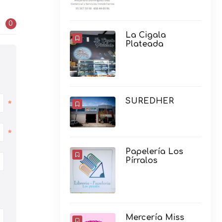
Plateada
0
SUREDHER
Papelería Los
Pírralos
Mercería Miss
Maripepis
LIBRERIA ANTEO