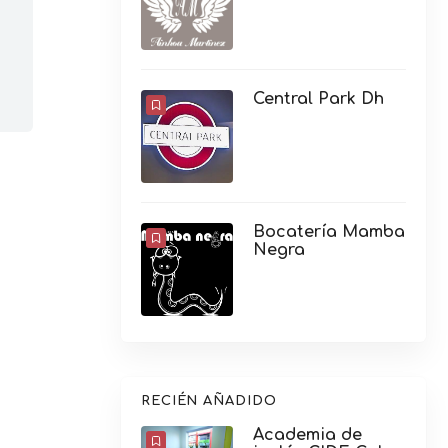
Central Park Dh
Bocatería Mamba
Negra
RECIÉN AÑADIDO
Academia de
inglés CIDE Gala