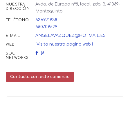
Avda. de Europa nº8, local izda, 3, 41089-
NUESTRA
DIRECCIÓN
Montequinto
636971938
TELÉFONO
680709829
ANGELAVAZQUEZ@HOTMAIL.ES
E-MAIL
¡Visita nuestra pagina web !
WEB
SOC.
NETWORKS
Contacta con este comercio