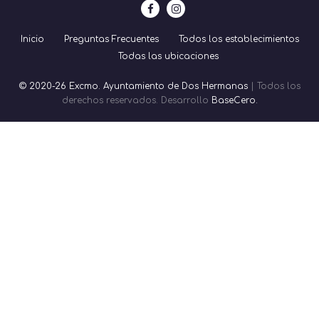
Inicio
Preguntas Frecuentes
Todos los establecimientos
Todas las ubicaciones
© 2020-26 Excmo. Ayuntamiento de Dos Hermanas
| Todos los
derechos reservados. Desarrollo
BaseCero.