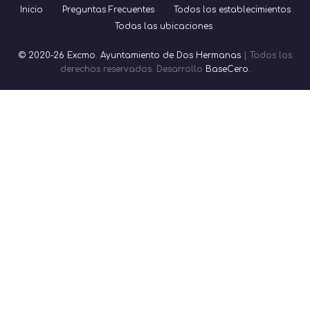
Inicio
Preguntas Frecuentes
Todos los establecimientos
Todas las ubicaciones
© 2020-26 Excmo. Ayuntamiento de Dos Hermanas
| Todos los
derechos reservados. Desarrollo
BaseCero.