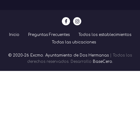
Inicio
Preguntas Frecuentes
Todos los establecimientos
Todas las ubicaciones
© 2020-26 Excmo. Ayuntamiento de Dos Hermanas
| Todos los
derechos reservados. Desarrollo
BaseCero.