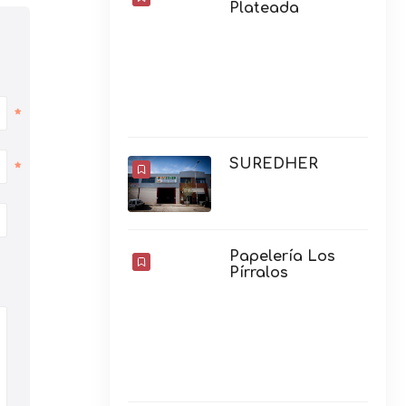
Plateada
SUREDHER
Papelería Los
Pírralos
Mercería Miss
Maripepis
LIBRERIA ANTEO