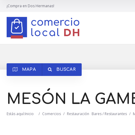
¡Compra en Dos Hermanas!
MAPA
BUSCAR
MESÓN LA GAM
Estás aquí:
Inicio
/
Comercios
/
Restauración
Bares / Restaurantes
/