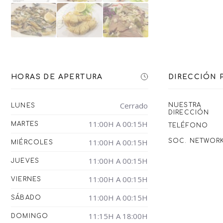
HORAS DE APERTURA
DIRECCIÓN 
Cerrado
NUESTRA
LUNES
DIRECCIÓN
11:00H A 00:15H
MARTES
TELÉFONO
11:00H A 00:15H
SOC. NETWOR
MIÉRCOLES
11:00H A 00:15H
JUEVES
11:00H A 00:15H
VIERNES
11:00H A 00:15H
SÁBADO
11:15H A 18:00H
DOMINGO