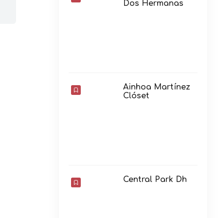
Central Park Dh
Bocatería Mamba
Negra
RECIÉN AÑADIDO
Academia de
inglés CIDE Gala