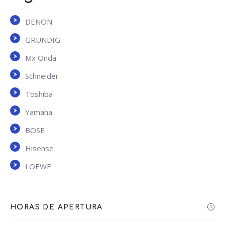
DENON
GRUNDIG
Mx Onda
Schneider
Toshiba
Yamaha
BOSE
Hisense
LOEWE
HORAS DE APERTURA