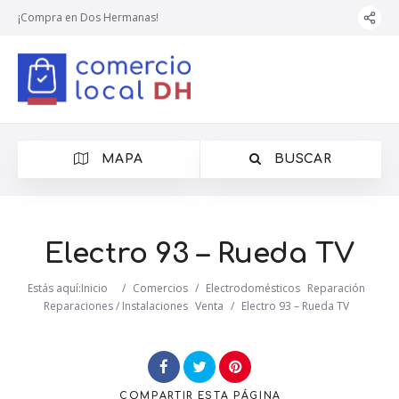
¡Compra en Dos Hermanas!
MAPA
BUSCAR
Electro 93 – Rueda TV
Estás aquí:
Inicio
/
Comercios
/
Electrodomésticos
Reparación
Reparaciones / Instalaciones
Venta
/
Electro 93 – Rueda TV
COMPARTIR
ESTA PÁGINA