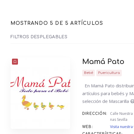
MOSTRANDO 5 DE 5 ARTÍCULOS
FILTROS DESPLEGABLES
CUENTA
ORDENAR POR
ORDEN
Mamá Pato
Bebé
Puericultura
Admite pago con tarjeta
Recogida en tienda
Repa
En Mamá Pato distribuim
artículos para bebés y 
selección de Mascarilla 
Calle Nuestr
DIRECCIÓN:
nas Sevilla
Visita nuestr
WEB: