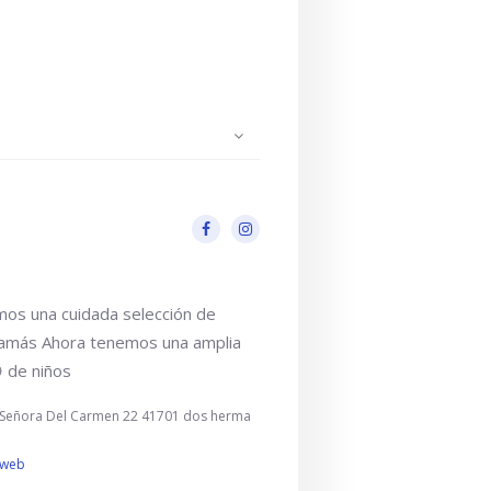
rto a domicilio
os una cuidada selección de
Mamás Ahora tenemos una amplia
 de niños
a Señora Del Carmen 22 41701 dos herma
a web