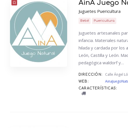
AinA Juego N
Juguetes Puericultura
Bebé
Puericultura
Juguetes artesanales pa
infancia. Materiales natu
hilada y cardada por los 
León, Castilla y León. Ma
pedagógica waldorf y…
Calle Ángel L
DIRECCIÓN:
AinaJuegoNat
WEB:
CARACTERÍSTICAS: