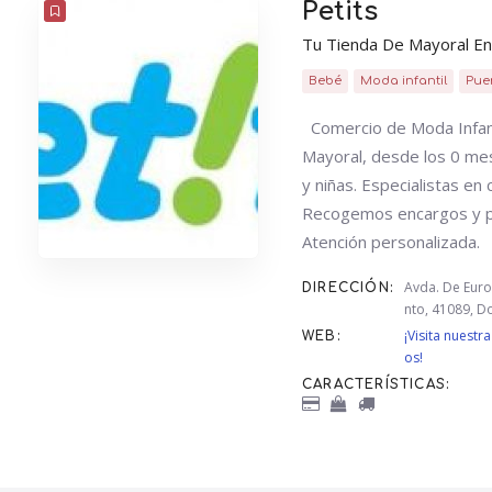
Petits
Tu Tienda De Mayoral En
Bebé
Moda infantil
Pue
Comercio de Moda Infant
Mayoral, desde los 0 mes
y niñas. Especialistas en 
Recogemos encargos y p
Atención personalizada.
Avda. De Europ
DIRECCIÓN:
nto, 41089, 
¡Visita nuest
WEB:
os!
CARACTERÍSTICAS: