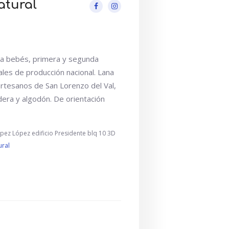
atural
ra bebés, primera y segunda
rales de producción nacional. Lana
artesanos de San Lorenzo del Val,
dera y algodón. De orientación
ópez López edificio Presidente blq 10 3D
ural