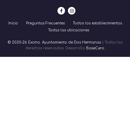
Inicio
Preguntas Frecuentes
Todos los establecimientos
Todas las ubicaciones
© 2020-26 Excmo. Ayuntamiento de Dos Hermanas
| Todos los
derechos reservados. Desarrollo
BaseCero.