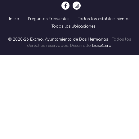
Inicio
Preguntas Frecuentes
Todos los establecimientos
Todas las ubicaciones
© 2020-26 Excmo. Ayuntamiento de Dos Hermanas
| Todos los
derechos reservados. Desarrollo
BaseCero.