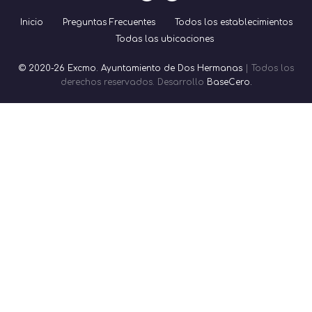
Inicio
Preguntas Frecuentes
Todos los establecimientos
Todas las ubicaciones
© 2020-26 Excmo. Ayuntamiento de Dos Hermanas
| Todos los
derechos reservados. Desarrollo
BaseCero.