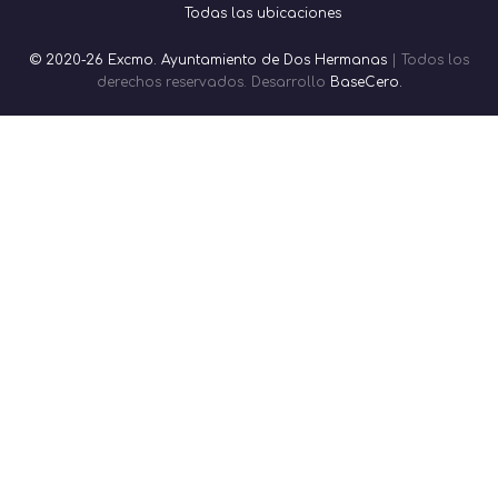
Todas las ubicaciones
© 2020-26 Excmo. Ayuntamiento de Dos Hermanas
| Todos los
derechos reservados. Desarrollo
BaseCero.