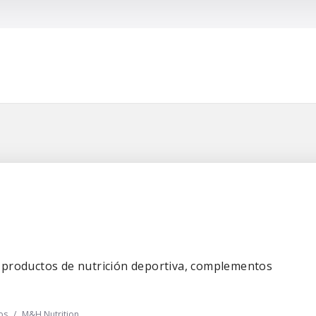
Buscar
 productos de nutrición deportiva, complementos
os
/
M&H Nutrition