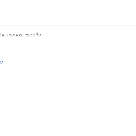
s hermanas, españa
m/