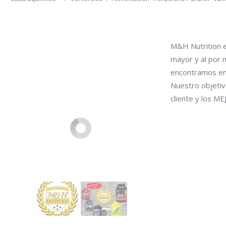
M&H Nutrition e
mayor y al por 
en
contramos en
Nuestro objetivo
cliente y los M