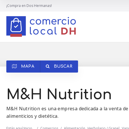
¡Compra en Dos Hermanas!
MAPA
BUSCAR
M&H Nutrition
M&H Nutrition es una empresa dedicada a la venta de
alimenticios y dietética.
Estás aquí:
Inicio
/
Comercios
/
Alimentación
Herbolario / Granel
Vari