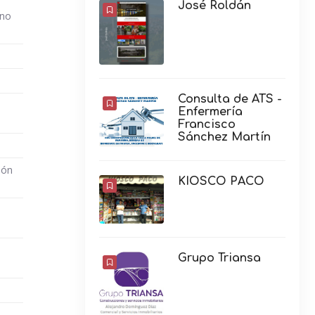
José Roldán
ono
Consulta de ATS -
Enfermería
Francisco
Sánchez Martín
ión
KIOSCO PACO
Grupo Triansa