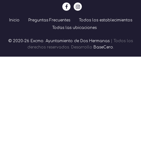
Inicio
Preguntas Frecuentes
Todos los establecimientos
Todas las ubicaciones
© 2020-26 Excmo. Ayuntamiento de Dos Hermanas
| Todos los
derechos reservados. Desarrollo
BaseCero.