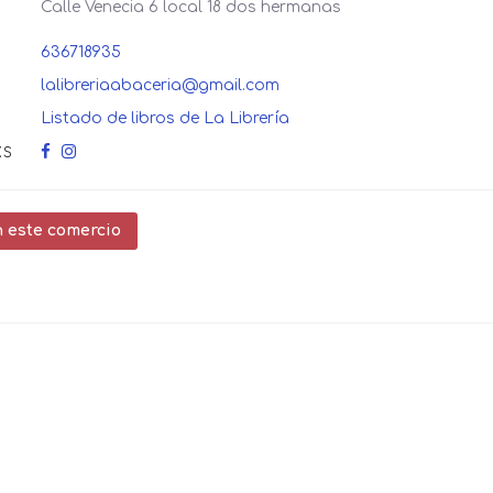
Calle Venecia 6 local 18 dos hermanas
636718935
lalibreriaabaceria@gmail.com
Listado de libros de La Librería
KS
 este comercio