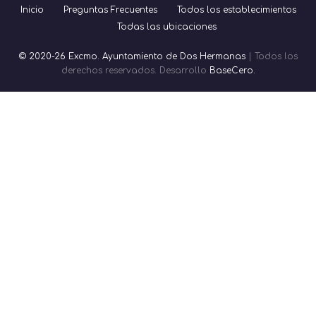
Inicio
Preguntas Frecuentes
Todos los establecimientos
Todas las ubicaciones
© 2020-26 Excmo. Ayuntamiento de Dos Hermanas
| Todos los
derechos reservados. Desarrollo
BaseCero.