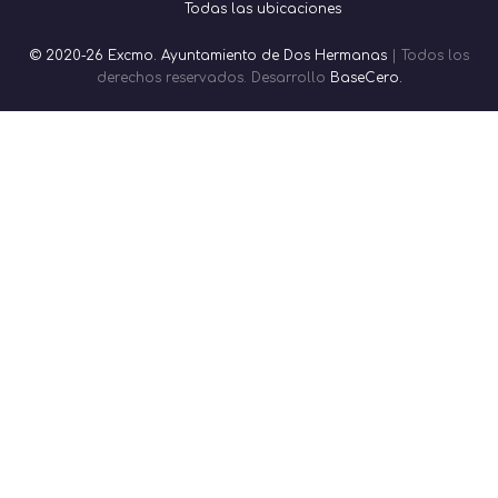
Todas las ubicaciones
© 2020-26 Excmo. Ayuntamiento de Dos Hermanas
| Todos los
derechos reservados. Desarrollo
BaseCero.