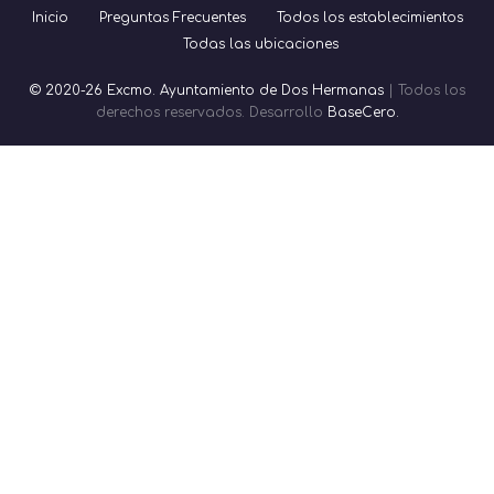
Inicio
Preguntas Frecuentes
Todos los establecimientos
Todas las ubicaciones
© 2020-26 Excmo. Ayuntamiento de Dos Hermanas
| Todos los
derechos reservados. Desarrollo
BaseCero.