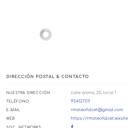
DIRECCIÓN POSTAL & CONTACTO
calle arona, 25, local 1
NUESTRA DIRECCIÓN
954127511
TELÉFONO
rmateofalcet@gmail.com
E-MAIL
https://rmateofalcet.wixs
WEB
SOC. NETWORKS