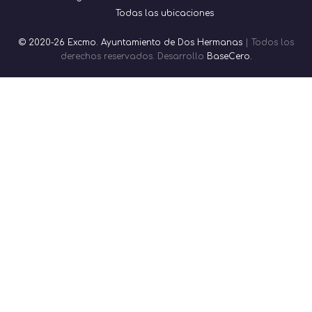
Todas las ubicaciones
© 2020-26 Excmo. Ayuntamiento de Dos Hermanas
| Todos los
derechos reservados. Desarrollo
BaseCero.