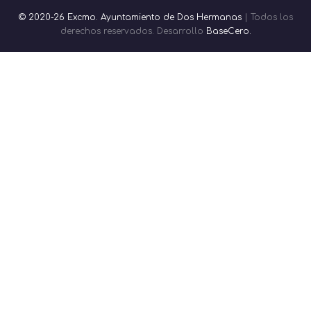
© 2020-26 Excmo. Ayuntamiento de Dos Hermanas
| Todos los
derechos reservados. Desarrollo
BaseCero.