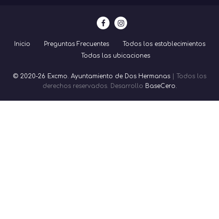
Inicio
Preguntas Frecuentes
Todos los establecimientos
Todas las ubicaciones
© 2020-26 Excmo. Ayuntamiento de Dos Hermanas
| Todos los
derechos reservados. Desarrollo
BaseCero.