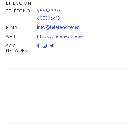
DIRECCIÓN
955663978
TELÉFONO
605806413
info@teleteacher.es
E-MAIL
https://teleteacher.es
WEB
SOC.
NETWORKS