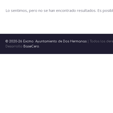
Lo sentimos, pero no se han encontrado resultados. Es posibl
© 2020-26 Excmo. Ayuntamiento de Dos Hermanas
| Todos los der
Desarrollo
BaseCero.